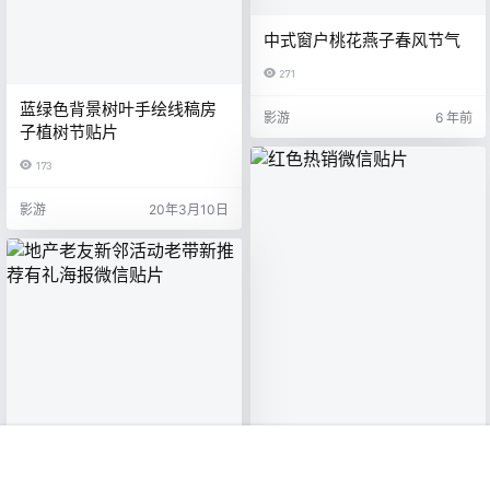
中式窗户桃花燕子春风节气
271
蓝绿色背景树叶手绘线稿房
影游
6 年前
子植树节贴片
173
影游
20年3月10日
首页
专题
认证
搜索
菜单
我的