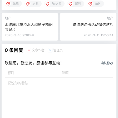
光影
树影
植树节
绿叶
贴片
地产
地产
水纹底儿童浇水大树影子植树
送油送油卡活动微信贴片
节贴片
2020-3-10 9:38:49
2020-3-11 15:50:41
0 条回复
文章作者
管理员
A
M
欢迎您，新朋友，感谢参与互动！
确认修改