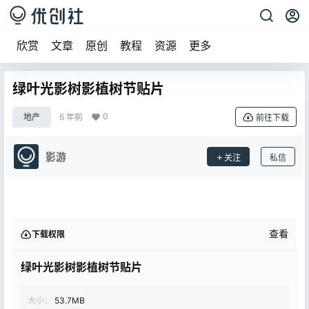
欣赏
文章
原创
教程
资源
更多
绿叶光影树影植树节贴片
0
地产
6 年前
前往下载
影游
关注
私信
查看
下载权限
绿叶光影树影植树节贴片
大小：
53.7MB