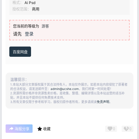
格式：
Ai Psd
授权范围：
商用
您当前的等级为
游客
请先
登录
百度网盘
温馨提示：
1.本站大部分文章版权属于其合法持有人，本站仅作展示。如若本站内容侵犯了原著者
的合法权益，请发送邮件至：
admin@ucshe.com
，我们将第一时间处理！
2.资源所需价格并非资源售卖价格，是收集、整理、编辑详情以及本站运营的适当补
贴，并且本站不提供任何免费技术支持。
3.所有文章仅限于参考和学习，版权归原作者所有，更多请阅读
免责声明
。
0
0
海报分享
收藏