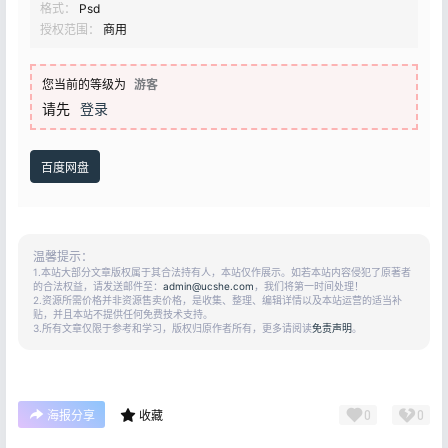
格式：
Psd
授权范围：
商用
您当前的等级为
游客
请先
登录
百度网盘
温馨提示：
1.本站大部分文章版权属于其合法持有人，本站仅作展示。如若本站内容侵犯了原著者
的合法权益，请发送邮件至：
admin@ucshe.com
，我们将第一时间处理！
2.资源所需价格并非资源售卖价格，是收集、整理、编辑详情以及本站运营的适当补
贴，并且本站不提供任何免费技术支持。
3.所有文章仅限于参考和学习，版权归原作者所有，更多请阅读
免责声明
。
0
0
海报分享
收藏