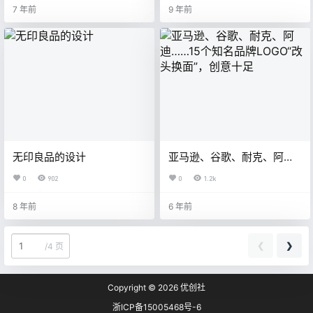
7 年前
9 年前
无印良品的设计
亚马逊、谷歌、耐克、阿
迪……15个知名品牌LOGO“改
0
902
0
1.2k
头换面”，创意十足
8 年前
6 年前
❮
❯
/
4 页
Copyright © 2026
优创社
浙ICP备15005468号-6