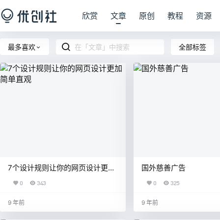
欣赏
文章
原创
教程
资源
全部标签
最多喜欢
7个设计规则让你的网页设计更加
国外慈善广告
简单直观
0
343
0
325
9 年前
9 年前