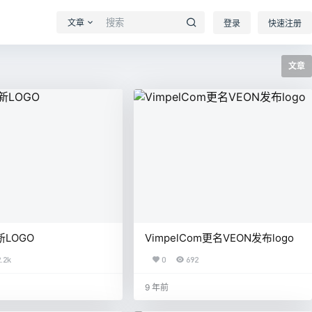
文章
登录
快速注册
文章
新LOGO
VimpelCom更名VEON发布logo
2.2k
0
692
9 年前