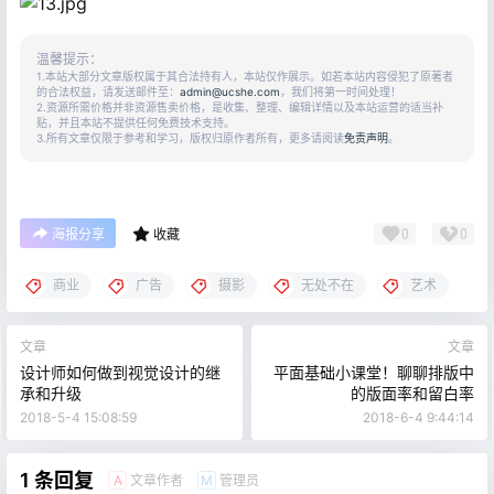
温馨提示：
1.本站大部分文章版权属于其合法持有人，本站仅作展示。如若本站内容侵犯了原著者
的合法权益，请发送邮件至：
admin@ucshe.com
，我们将第一时间处理！
2.资源所需价格并非资源售卖价格，是收集、整理、编辑详情以及本站运营的适当补
贴，并且本站不提供任何免费技术支持。
3.所有文章仅限于参考和学习，版权归原作者所有，更多请阅读
免责声明
。
0
0
海报分享
收藏
商业
广告
摄影
无处不在
艺术
文章
文章
设计师如何做到视觉设计的继
平面基础小课堂！聊聊排版中
承和升级
的版面率和留白率
2018-5-4 15:08:59
2018-6-4 9:44:14
1 条回复
文章作者
管理员
A
M