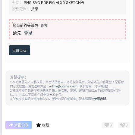
格式：
PNG SVG PDF FIG AI XD SKETCH等
授权范围：
共享
您当前的等级为
游客
请先
登录
百度网盘
温馨提示：
1.本站大部分文章版权属于其合法持有人，本站仅作展示。如若本站内容侵犯了原著者
的合法权益，请发送邮件至：
admin@ucshe.com
，我们将第一时间处理！
2.资源所需价格并非资源售卖价格，是收集、整理、编辑详情以及本站运营的适当补
贴，并且本站不提供任何免费技术支持。
3.所有文章仅限于参考和学习，版权归原作者所有，更多请阅读
免责声明
。
0
0
海报分享
收藏