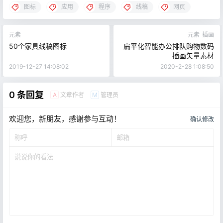
图标
应用
程序
线稿
网页
元素
元素
插画
50个家具线稿图标
扁平化智能办公排队购物数码
插画矢量素材
2019-12-27 14:08:02
2020-2-28 1:08:50
0 条回复
文章作者
管理员
A
M
欢迎您，新朋友，感谢参与互动！
确认修改