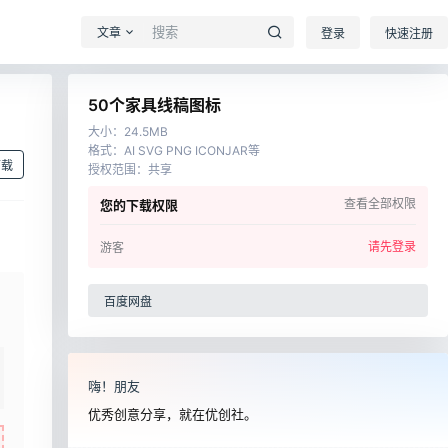
文章
登录
快速注册
50个家具线稿图标
大小
：
24.5MB
格式
：
AI SVG PNG ICONJAR等
下载
授权范围
：
共享
查看全部权限
您的下载权限
请先登录
游客
百度网盘
嗨！朋友
优秀创意分享，就在优创社。