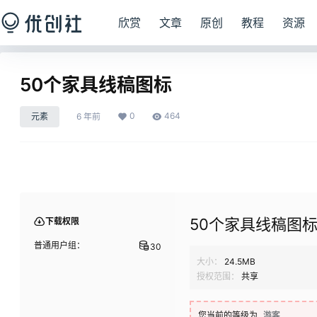
欣赏
文章
原创
教程
资源
50个家具线稿图标
0
464
元素
6 年前
50个家具线稿图
下载权限
普通用户组：
30
大小：
24.5MB
授权范围：
共享
您当前的等级为
游客