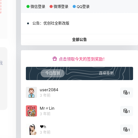
微信登录
微博登录
QQ登录
公告：
优创社全新改版
全部公告
点击领取今天的签到奖励！
我
今日签到
连续签到
user2084
1
3 年前
Mr〃Lin
1
3 年前
❤h
1
3 年前