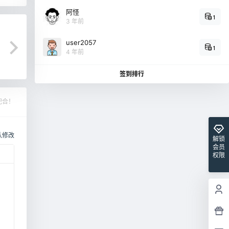
阿怪
1
3 年前
user2057
1
4 年前
签到排行
配合！
认修改
解锁
会员
权限