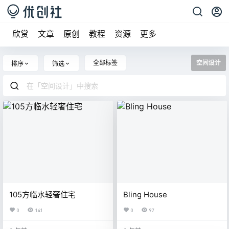
欣赏
文章
原创
教程
资源
更多
全部标签
空间设计
排序
筛选
105方临水轻奢住宅
Bling House
0
141
0
97