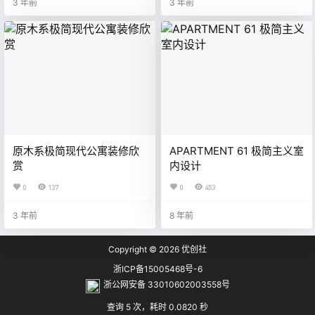
3 年前
3 年前
原木系极简现代公寓装修欣
APARTMENT 61 极简主义室
赏
内设计
0
137
0
453
3 年前
8 年前
Copyright © 2026
优创社
浙ICP备15005468号-6
浙公网安备 33010602003558号
查询 5 次，耗时 0.0820 秒