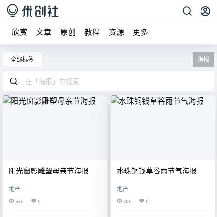
欣赏
文章
原创
教程
资源
更多
全部标签
海报
阳光窗影雕塑母亲节海报
水珠铜钱草谷雨节气海报
地产
地产
466
0
306
0