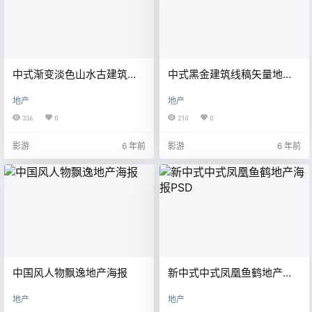
中式渐变淡色山水古建筑房
中式黑金建筑线稿矢量地产
地产海报
海报
地产
地产
336
0
210
0
影游
6 年前
影游
6 年前
中国风人物飘逸地产海报
新中式中式凤凰鱼鹤地产海
报PSD
地产
地产