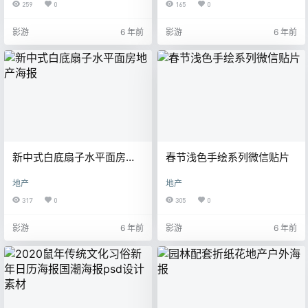
259
0
165
0
影游
6 年前
影游
6 年前
新中式白底扇子水平面房地
春节浅色手绘系列微信贴片
产海报
地产
地产
317
0
305
0
影游
6 年前
影游
6 年前