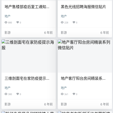
地产售楼部疫后复工通知微
黑色光线招聘海报微信贴片
信贴片海报
地产
地产
880
0
228
0
影游
6 年前
影游
6 年前
三维剖面宅在家防疫提示海
地产客厅阳台房间精装系列
报
微信贴片
地产
地产
380
0
361
0
影游
6 年前
影游
6 年前