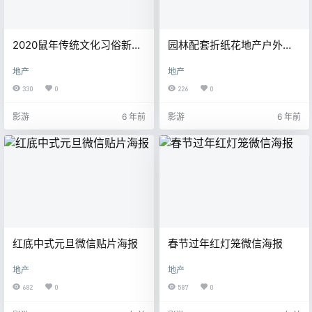
2020鼠年传统文化习俗新年
园林配套折纸花地产户外海
日历海报国潮海报psd设计素
报
地产
地产
材
330
0
226
0
影游
6 年前
影游
6 年前
红底中式元旦微信贴片海报
春节过年红灯笼微信海报
地产
地产
682
0
587
0