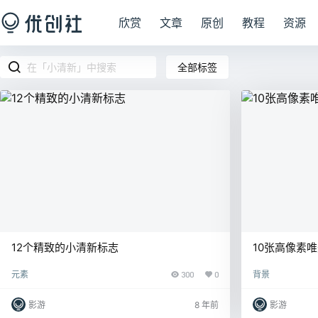
欣赏
文章
原创
教程
资源
全部标签
12个精致的小清新标志
10张高像素
元素
300
0
背景
影游
8 年前
影游