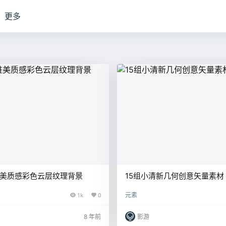
更多
唯美质感彩色云层纹理背景
15组小清新几何创意矢量素材
1k
0
元素
8 年前
影游