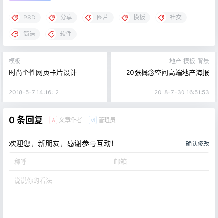
PSD
分享
图片
模板
社交
简洁
软件
模板
地产
模板
背景
时尚个性网页卡片设计
20张概念空间高端地产海报
2018-5-7 14:16:12
2018-7-30 16:51:53
0 条回复
文章作者
管理员
A
M
欢迎您，新朋友，感谢参与互动！
确认修改