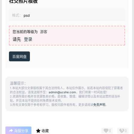
社交照片模板
格式：
psd
您当前的等级为
游客
请先
登录
百度网盘
温馨提示：
1.本站大部分文章版权属于其合法持有人，本站仅作展示。如若本站内容侵犯了原著者
的合法权益，请发送邮件至：
admin@ucshe.com
，我们将第一时间处理！
2.资源所需价格并非资源售卖价格，是收集、整理、编辑详情以及本站运营的适当补
贴，并且本站不提供任何免费技术支持。
3.所有文章仅限于参考和学习，版权归原作者所有，更多请阅读
免责声明
。
0
0
海报分享
收藏