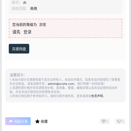
格式：
Ai
授权范围：
商用
您当前的等级为
游客
请先
登录
百度网盘
温馨提示：
1.本站大部分文章版权属于其合法持有人，本站仅作展示。如若本站内容侵犯了原著者
的合法权益，请发送邮件至：
admin@ucshe.com
，我们将第一时间处理！
2.资源所需价格并非资源售卖价格，是收集、整理、编辑详情以及本站运营的适当补
贴，并且本站不提供任何免费技术支持。
3.所有文章仅限于参考和学习，版权归原作者所有，更多请阅读
免责声明
。
0
0
海报分享
收藏