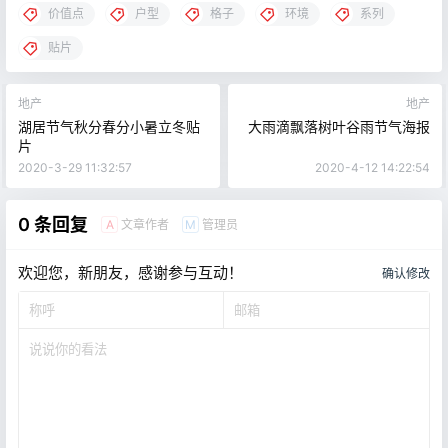
价值点
户型
格子
环境
系列
贴片
地产
地产
湖居节气秋分春分小暑立冬贴
大雨滴飘落树叶谷雨节气海报
片
2020-3-29 11:32:57
2020-4-12 14:22:54
0 条回复
文章作者
管理员
A
M
欢迎您，新朋友，感谢参与互动！
确认修改