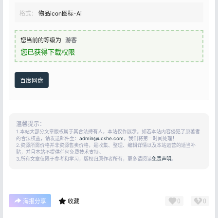
格式：
物品icon图标-Ai
您当前的等级为
游客
您已获得下载权限
百度网盘
温馨提示：
1.本站大部分文章版权属于其合法持有人，本站仅作展示。如若本站内容侵犯了原著者
的合法权益，请发送邮件至：
admin@ucshe.com
，我们将第一时间处理！
2.资源所需价格并非资源售卖价格，是收集、整理、编辑详情以及本站运营的适当补
贴，并且本站不提供任何免费技术支持。
3.所有文章仅限于参考和学习，版权归原作者所有，更多请阅读
免责声明
。
0
0
海报分享
收藏