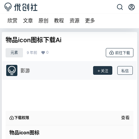
欣赏
文章
原创
教程
资源
更多
物品icon图标下载Ai
0
元素
9 年前
前往下载
影游
关注
私信
查看
下载权限
物品icon图标