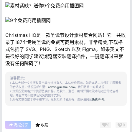
Christmas HQ是一款圣诞节设计素材集合网站！它一共收
录了187个专属圣诞的免费可商用素材，非常精美,下载格
式包括了 SVG、PNG、Sketch 以及 Figma。如果英文不
是很好的同学建议浏览器安装翻译插件，一键翻译过来就
没有任何障碍了！
温馨提示：
1.本站大部分文章版权属于其合法持有人，本站仅作展示。如若本站内容侵犯了原著者
的合法权益，请发送邮件至：
admin@ucshe.com
，我们将第一时间处理！
2.资源所需价格并非资源售卖价格，是收集、整理、编辑详情以及本站运营的适当补
贴，并且本站不提供任何免费技术支持。
3.所有文章仅限于参考和学习，版权归原作者所有，更多请阅读
免责声明
。
0
0
海报分享
收藏