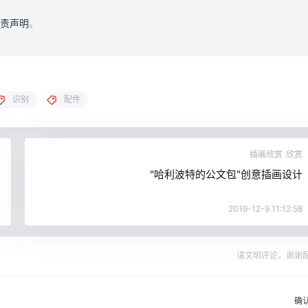
责声明
。
识别
配件
插画欣赏
欣赏
"哈利波特的公文包"创意插画设计
2019-12-9 11:12:58
请文明评论，谢谢
确